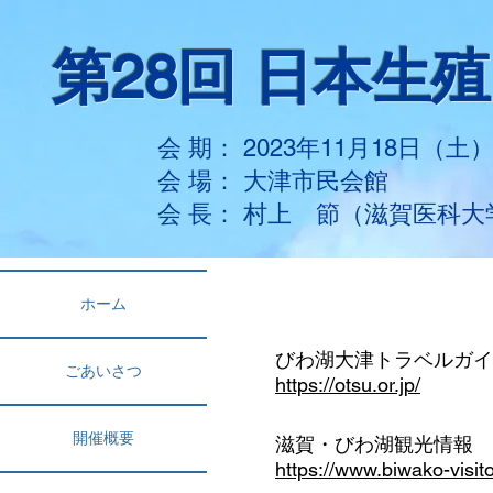
第28回 日本生
会 期： 2023年11月18日（土
​会 場： 大津市民会館
​会 長： 村上 節（滋賀医科
ホーム
びわ湖大津トラベルガイ
ごあいさつ
https://otsu.or.jp/
開催概要
滋賀・びわ湖観光情報
https://www.biwako-visito