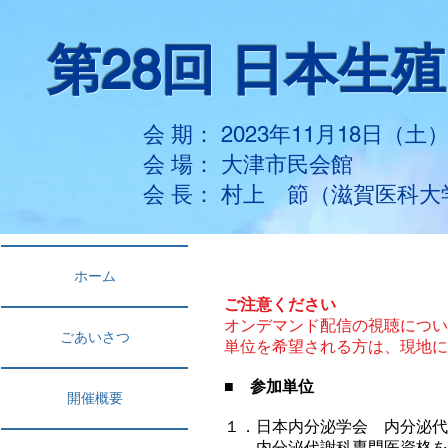
第28回 日本生
会 期： 2023年11月18日（土
​会 場： 大津市民会館
​会 長： 村上 節（滋賀医科
ホーム
ご注意ください
オンデマンド配信の視聴につい
ごあいさつ
単位を希望される方は、現地に
■ 参加単位
開催概要
１．日本内分泌学会 内分泌代
内分泌代謝科専門医資格を取