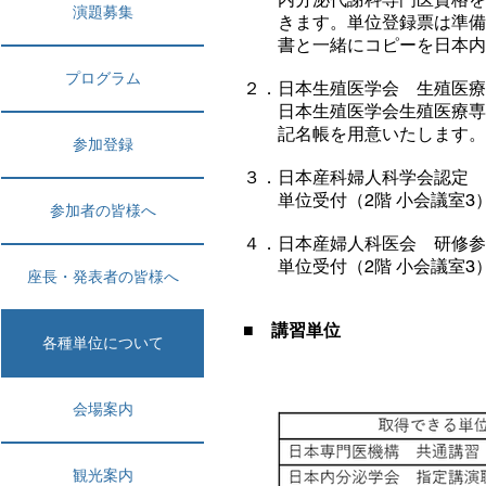
演題募集
きます。単位登録票は準備し
書と一緒にコピーを日本内分
プログラム
２．日本生殖医学会 生殖医療
日本生殖医学会生殖医療専門医
記名帳を用意いたします。会
参加登録
３．日本産科婦人科学会認定 
単位受付（2階 小会議室3）
参加者の皆様へ
４．日本産婦人科医会 研修参
単位受付（2階 小会議室3
座長・発表者の皆様へ
■ 講習単位
各種単位について
会場案内
観光案内