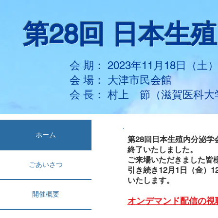
第28回 日本生
会 期： 2023年11月18日（土
​会 場： 大津市民会館
​会 長： 村上 節（滋賀医科
ホーム
第28回日本生殖内分泌
終了いたしました。
ご来場いただきました皆
ごあいさつ
引き続き12月1日（金）1
いたします。
開催概要
オンデマンド配信の視